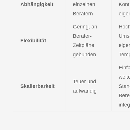
Abhängigkeit
einzelnen
Kont
Beratern
eige
Gering, an
Hoch
Berater-
Umse
Flexibilität
Zeitpläne
eige
gebunden
Tem
Einf
weit
Teuer und
Skalierbarkeit
Stan
aufwändig
Bere
integ