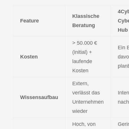
4Cy
Klassische
Feature
Cybe
Beratung
Hub
> 50.000 €
Ein B
(initial) +
Kosten
davo
laufende
plan
Kosten
Extern,
verlässt das
Inte
Wissensaufbau
Unternehmen
nach
wieder
Hoch, von
Gerin