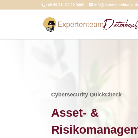
+49 99 21 / 88 22 9000
info@datenbeschuetzeri
Cybersecurity QuickCheck
Asset- &
Risikomanage