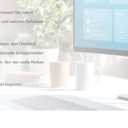
 müssen Sie zuerst
n und welchen Gefahren
dabei, den Überblick
tenzielle Schwachstellen
en. Nur wer seine Risiken
et beginnen.