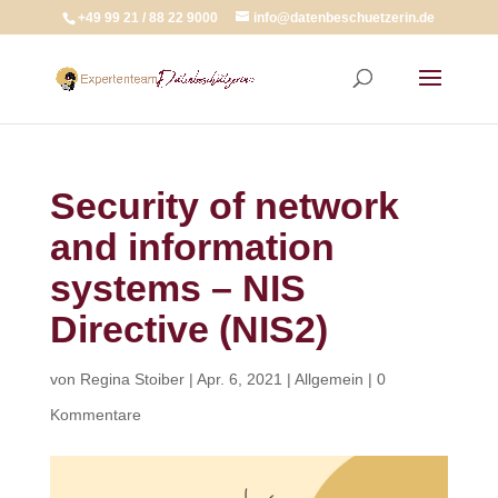
+49 99 21 / 88 22 9000
info@datenbeschuetzerin.de
Security of network
and information
systems – NIS
Directive (NIS2)
von
Regina Stoiber
|
Apr. 6, 2021
|
Allgemein
|
0
Kommentare