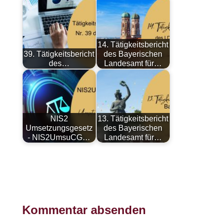
14. Tätigkeitsbericht
39. Tätigkeitsbericht
des Bayerischen
des…
Landesamt für…
NIS2
13. Tätigkeitsbericht
Umsetzungsgesetz
des Bayerischen
- NIS2UmsuCG…
Landesamt für…
Kommentar absenden